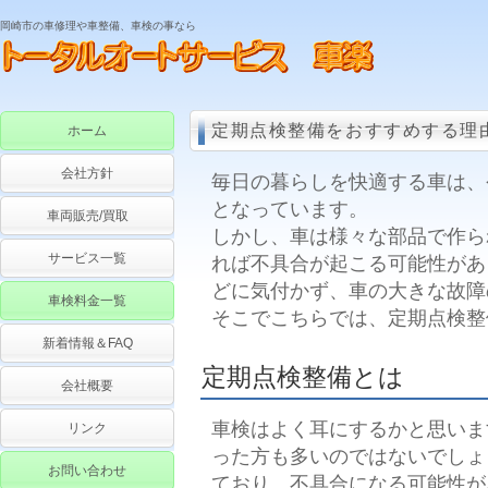
岡崎市の車修理や車整備、車検の事なら
定期点検整備をおすすめする理
ホーム
会社方針
毎日の暮らしを快適する車は、
となっています。
車両販売/買取
しかし、車は様々な部品で作ら
サービス一覧
れば不具合が起こる可能性があ
どに気付かず、車の大きな故障
車検料金一覧
そこでこちらでは、定期点検整
新着情報＆FAQ
定期点検整備とは
会社概要
車検はよく耳にするかと思いま
リンク
った方も多いのではないでしょ
お問い合わせ
ており、不具合になる可能性が